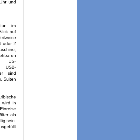
 Uhr und
ktur im
lick auf
ilweise
t oder 2
aschine,
ehbaren
it US-
, USB-
er sind
, Suiten
ribische
 wird in
Einreise
lter als
ig sein.
sgefüllt