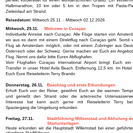
perfekt vorbereitet für einen wunderschönen Urlaub. Ein Winterm
Halbmarathon, 10 km oder 5 km in den Tropen mit Pasta-Pa
Zieleinlauf am Strand.
Reisedatum:
Mittwoch 25.11. - Mittwoch 02.12.2026
Mittwoch, 25.11.
Welcome in Curaçao
Individuelle Anreise nach
Curaçao
. Alle Flüge starten von Amster
wo aus es dann mit einem Direktflug nach
Curaçao
geht. Somit 
Flug ab Amsterdam möglich, oder mit einem Zubringer aus Deut
Österreich oder der Schweiz. Gerne machen wir Euch ein Angebot
Flug. Nennt uns dafür bitte Euren Abflughafen.
Vom Flughafen
Curaçao
International Airport bringt Euch ein 
Transfer in unser Hotel Avila Beach. Entfernung 12,5 km. Im Hotel
Euch Eure Reiseleiterin Terry Brando.
Donnerstag, 26.11.
Beachtag und erste Erkundungen
Erholt Euch von der Reise, gewöhnt Euch an die warmen Temp
und genießt den Strand oder die artenreiche Unterwasserwe
Interesse hat kann auch gerne mit Reiseleiterin Terry be
Spaziergang die Umgebung erkunden.
Freitag, 27.11.
Stadtführung Willemstad und Abholung d
Startunterlagen
Heute erkunden wir die Hauptstadt Willemstad bei einer geführte
stündigen Stadtführung.