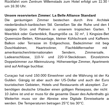
Rückfahrt vom Zentrum Willemstads zum Hotel erfolgt um 11:30
um 16:30 Uhr.
Unsere reservierten Zimmer: La Belle Alliance Standard
Die geräumigen Zimmer bestechen durch ihre Archite
niederländisch-karibischen Stil. Genießen Sie die Ruhe und den B
üppiges Grün und Palmen in unserem tropischen Garten. Te
Meerblick oder Gartenblick, Raumgröße ca. 32 m², 1 Kingsize-Bet
Queensize-Betten, Klimaanlage, kleiner Kühlschrank und Kaffeem
Balkon oder Terrasse im Erdgeschoss, Badezimmer mit beg
Duschkabinen, Haartrockner, Flachbildfernseher m
amerikanischen/internationalen Sendern, Zimmersafe
Ladeanschlüsse, 110-V- und 220-V-Steckdosen. Einzelzimm
Doppelzimmer zur Alleinnutzung. Höherwertige Zimmer, Apartments
sind auf Anfrage buchbar.
Curaçao hat rund 150.000 Einwohner und die Währung ist der Ka
Gulden. Gängig ist aber auch der US-Dollar und auch der Euro
touristischen Gebieten, Hotels und Restaurants oft akzeptiert. Zur 
benötigen deutsche Urlauber einen gültigen Reisepass, der nicht ä
10 Jahre ist und er muss für die gesamte Dauer des Aufenthalts gült
Weiterhin muss vor der Abreise eine Digitale Einreisekarte au
werden. Die Temperaturen betragen 25°C bis 30°C.