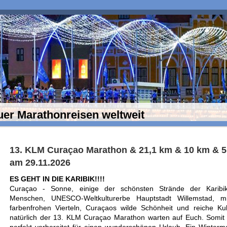
uer Marathonreisen weltweit
13. KLM Curaçao Marathon & 21,1 km & 10 km & 
am 29.11.2026
ES GEHT IN DIE KARIBIK!!!!
Curaçao
- Sonne, einige der schönsten Strände der Karibik
Menschen, UNESCO-Weltkulturerbe Hauptstadt Willemstad, mi
farbenfrohen Vierteln,
Curaçaos
wilde Schönheit und reiche Kul
natürlich der 13. KLM
Curaçao
Marathon warten auf Euch. Somit i