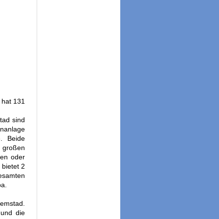
 hat 131
tad sind
enanlage
e. Beide
 großen
men oder
bietet 2
gesamten
pa.
lemstad.
 und die