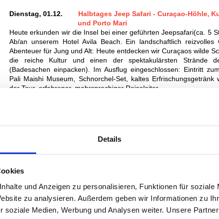
Dienstag, 01.12.
Halbtages Jeep Safari - Curaçao-Höhle, 
und Porto Mari
Heute erkunden wir die Insel bei einer geführten Jeepsafari(ca. 5 S
Ab/an unserem Hotel Avila Beach. Ein landschaftlich reizvolles 
Abenteuer für Jung und Alt: Heute entdecken wir Curaçaos wilde Sc
die reiche Kultur und einen der spektakulärsten Strände de
(Badesachen einpacken). Im Ausflug eingeschlossen: Eintritt zu
Pali Maishi Museum, Schnorchel-Set, kaltes Erfrischungsgetränk
der Tour, erfahrener, mehrsprachiger Reiseleiter.
Details
Cookies
nhalte und Anzeigen zu personalisieren, Funktionen für soziale
Website zu analysieren. Außerdem geben wir Informationen zu I
r soziale Medien, Werbung und Analysen weiter. Unsere Partner