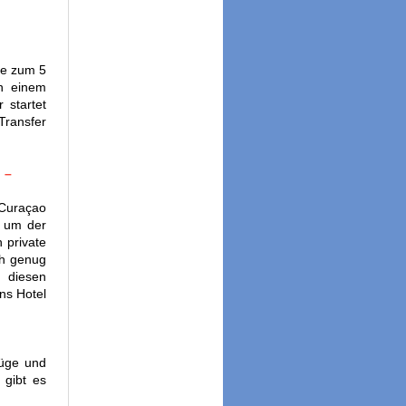
ie zum 5
n einem
 startet
Transfer
 –
Curaçao
, um der
 private
üh genug
t diesen
ns Hotel
lüge und
 gibt es