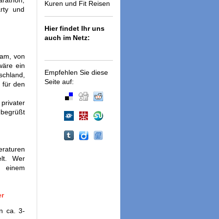
arathon,
Kuren und Fit Reisen
rty und
Hier findet Ihr uns
auch im Netz:
dam, von
wäre ein
Empfehlen Sie diese
schland,
Seite auf:
 für den
privater
 begrüßt
eraturen
lt. Wer
i einem
er
n ca. 3-