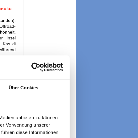
Kunuku
tunden).
Offroad-
hönheit,
r Insel
m Kas di
 während
Über Cookies
 Medien anbieten zu können
hrer Verwendung unserer
 führen diese Informationen