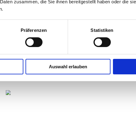
 Daten zusammen, die Sie ihnen bereitgestellt haben oder die s
n.
Präferenzen
Statistiken
Mittwoch, 02.12.
Goodbye Curaçao
Heute verabschieden wir uns von der Karibik. Private Trans
Flughafen. Wir wünschen Euch einen guten Rückflug. Verlänger
sind auf Anfrage möglich.
Auswahl erlauben
Unser Hotel auf Curacao: Avila Beach Hotel 4****