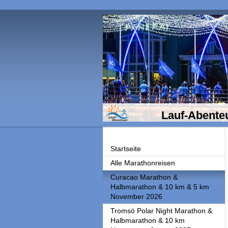
Lauf-Abente
Startseite
Alle Marathonreisen
Curacao Marathon &
Halbmarathon & 10 km & 5 km
November 2026
Tromsö Polar Night Marathon &
Halbmarathon & 10 km