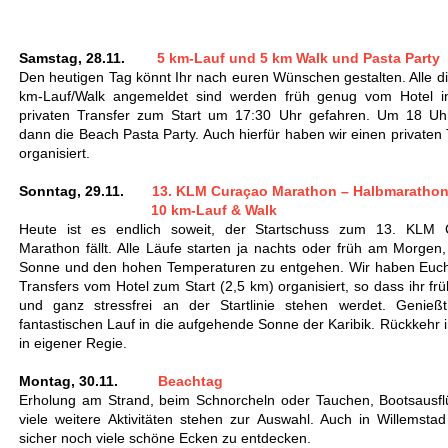
Samstag, 28.11.
5 km-Lauf und 5 km Walk und Pasta Party
Den heutigen Tag könnt Ihr nach euren Wünschen gestalten. Alle d
km-Lauf/Walk angemeldet sind werden früh genug vom Hotel i
privaten Transfer zum Start um 17:30 Uhr gefahren. Um 18 Uhr
dann die Beach Pasta Party. Auch hierfür haben wir einen privaten 
organisiert.
Sonntag, 29.11.
13. KLM Curaçao Marathon – Halbmarathon
10 km-Lauf & Walk
Heute ist es endlich soweit, der Startschuss zum 13. KLM 
Marathon fällt. Alle Läufe starten ja nachts oder früh am Morgen
Sonne und den hohen Temperaturen zu entgehen. Wir haben Euch
Transfers vom Hotel zum Start (2,5 km) organisiert, so dass ihr fr
und ganz stressfrei an der Startlinie stehen werdet. Genieß
fantastischen Lauf in die aufgehende Sonne der Karibik. Rückkehr i
in eigener Regie.
Montag, 30.11.
Beachtag
Erholung am Strand, beim Schnorcheln oder Tauchen, Bootsausf
viele weitere Aktivitäten stehen zur Auswahl. Auch in Willemstad
sicher noch viele schöne Ecken zu entdecken.